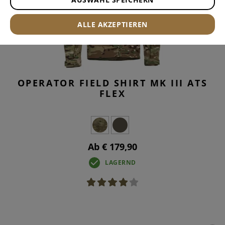
ALLE AKZEPTIEREN
OPERATOR FIELD SHIRT MK III ATS
FLEX
Ab € 179,90
LAGERND