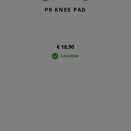
P9 KNEE PAD
€ 18,90
LAGERND