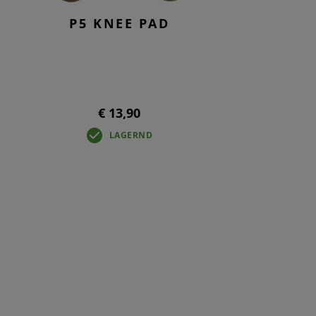
P5 KNEE PAD
€ 13,90
LAGERND