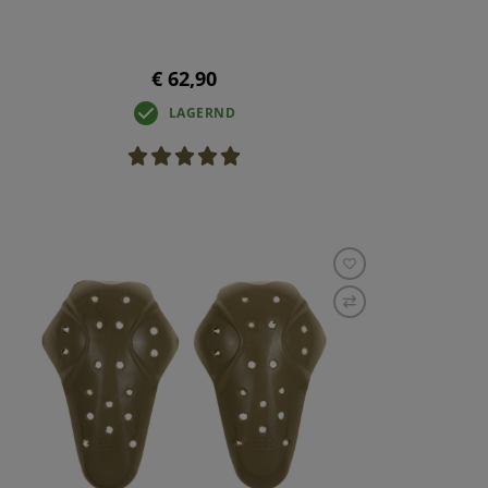
€ 62,90
LAGERND