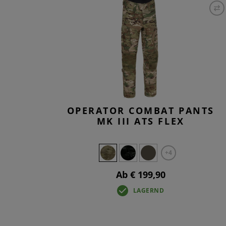
T-
TA
BA
O
OPERATOR COMBAT PANTS
MK III ATS FLEX
+4
Ab € 199,90
LAGERND