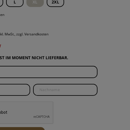
L
XL
2XL
ROUNDS
PONENTEN
gen
ND WARTUNG
nkl. MwSt., zzgl. Versandkosten
T
IST IM MOMENT NICHT LIEFERBAR.