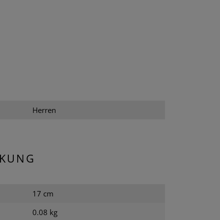
Herren
CKUNG
17 cm
0.08 kg