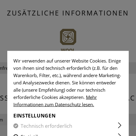
ZUSÄTZLICHE INFORMATIONEN
Wir verwenden auf unserer Website Cookies. Einige
nfree, Wool (Merino)
von ihnen sind technisch erforderlich (z.B. für den
Geschlecht:
Warenkorb, Filter, etc.), während andere Marketing-
und Analysezwecke dienen. Sie können entweder
alle (unsere Empfehlung) oder nur technisch
SSUNGEN & GEWICHT DER VERPA
erforderliche Cookies akzeptieren.
Mehr
Informationen zum Datenschutz lesen.
EINSTELLUNGEN
cm
Breite verpackt:
Technisch erforderlich
m
Gewicht: