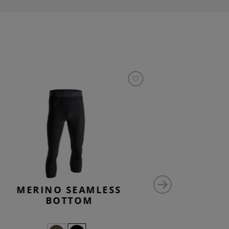
MERINO SEAMLESS
MERINO
BOTTOM
GA