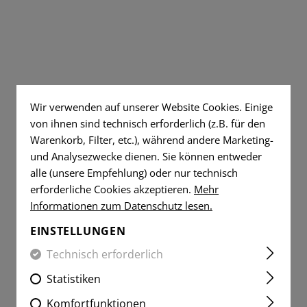
SHIRTS
CTICAL JEANS
DUMP POUCHES
WERKZEUGE
WOVEN
DUMMY 
FLAGGEN-
AR15 KOM
PATCHES
SELAYER SHIRTS
ERWHITE
FUNKGERÄTETASCHEN
MESSER
FLAGGEN-
PFLEGE U
VITAL-
PATCHES
MEDIC POUCHES
GUMMIRINGE
PATCHES
VITAL-
UNIVERSAL LOOPS
SERVICE-
PATCHES
Wir verwenden auf unserer Website Cookies. Einige
PATCHES
FEUERZEUGE
von ihnen sind technisch erforderlich (z.B. für den
SERVICE-
Warenkorb, Filter, etc.), während andere Marketing-
MORAL-
PATCHES
MICROFASER HANDTÜCHER
und Analysezwecke dienen. Sie können entweder
PATCHES
MORAL-
alle (unsere Empfehlung) oder nur technisch
MICROBAG
PATCHES
erforderliche Cookies akzeptieren.
Mehr
Informationen zum Datenschutz lesen.
EINSTELLUNGEN
Technisch erforderlich
Statistiken
Komfortfunktionen