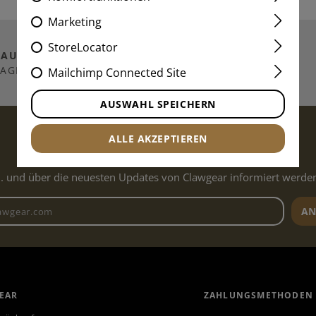
Marketing
StoreLocator
TAUSENDE
ARTIKEL
VERSAND NACH
LAGERND
DEUTSCHLAND
Mailchimp Connected Site
AUSWAHL SPEICHERN
ZUM NEWSLETTER ANMELDEN
ALLE AKZEPTIEREN
.. und über die neuesten Updates von Clawgear informiert werde
Newsletter E-Mail-Adresse
AN
EAR
ZAHLUNGSMETHODEN