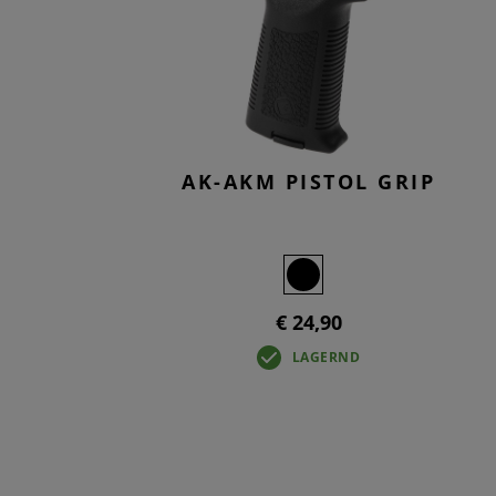
T-
TA
BA
OV
AK-AKM PISTOL GRIP
€ 24,90
LAGERND