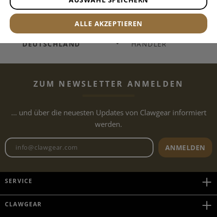
TAUSENDE
ARTIKEL
VERSAND
AB € 149,90
LAGERND
WARENKORB
ALLE AKZEPTIEREN
VERSAND NACH
KAUFE LOKAL
BEIM
DEUTSCHLAND
HÄNDLER
ZUM NEWSLETTER ANMELDEN
... und über die neuesten Updates von Clawgear informiert
werden.
Newsletter E-Mail-Adresse
ANMELDEN
SERVICE
CLAWGEAR