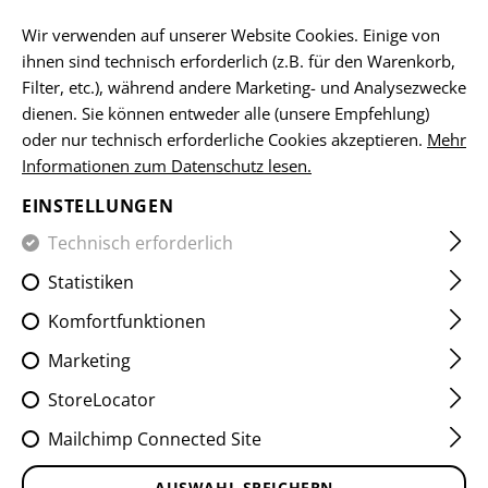
DE
Wir verwenden auf unserer Website Cookies. Einige von
ihnen sind technisch erforderlich (z.B. für den Warenkorb,
Filter, etc.), während andere Marketing- und Analysezwecke
dienen. Sie können entweder alle (unsere Empfehlung)
SCHALLDÄMPFER
oder nur technisch erforderliche Cookies akzeptieren.
Mehr
Informationen zum Datenschutz lesen.
HOME
SCHUSSWAFFENZUBEHÖR
MÜNDUNGSGERÄTE
EINSTELLUNGEN
Technisch erforderlich
FILTER
Statistiken
Komfortfunktionen
Keine Produkte gefunden.
Marketing
StoreLocator
Mailchimp Connected Site
KOSTENLOSER
AUSWAHL SPEICHERN