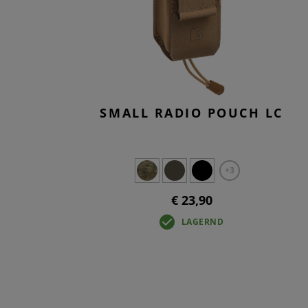
T-
TA
BA
OV
SMALL RADIO POUCH LC
+3
€ 23,90
LAGERND