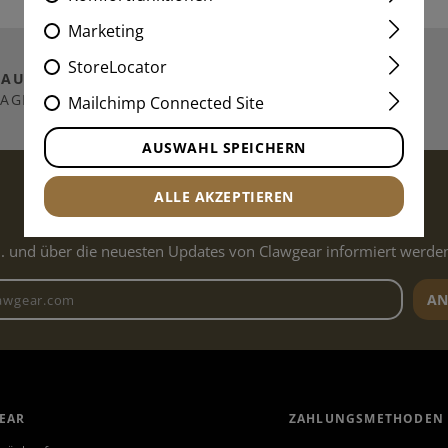
Marketing
StoreLocator
TAUSENDE
ARTIKEL
VERSAND NACH
LAGERND
DEUTSCHLAND
Mailchimp Connected Site
AUSWAHL SPEICHERN
ZUM NEWSLETTER ANMELDEN
ALLE AKZEPTIEREN
.. und über die neuesten Updates von Clawgear informiert werde
Newsletter E-Mail-Adresse
AN
EAR
ZAHLUNGSMETHODEN