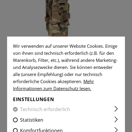
SHIRTS
CTICAL JEANS
DUMP POUCHES
WERKZEUGE
WOVEN
DUMMY 
FLAGGEN-
AR15 KOM
PATCHES
SELAYER SHIRTS
ERWHITE
FUNKGERÄTETASCHEN
MESSER
FLAGGEN-
PFLEGE U
VITAL-
PATCHES
MEDIC POUCHES
GUMMIRINGE
PATCHES
VITAL-
UNIVERSAL LOOPS
SERVICE-
PATCHES
Wir verwenden auf unserer Website Cookies. Einige
RADIO POUCH FOR HARRIS
PATCHES
FEUERZEUGE
von ihnen sind technisch erforderlich (z.B. für den
PRC-152
SERVICE-
Warenkorb, Filter, etc.), während andere Marketing-
MORAL-
PATCHES
MICROFASER HANDTÜCHER
und Analysezwecke dienen. Sie können entweder
PATCHES
MORAL-
alle (unsere Empfehlung) oder nur technisch
MICROBAG
PATCHES
erforderliche Cookies akzeptieren.
Mehr
€ 64,90
Informationen zum Datenschutz lesen.
DERZEIT NICHT LAGERND
EINSTELLUNGEN
Technisch erforderlich
Statistiken
Komfortfunktionen