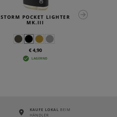
STORM POCKET LIGHTER
6 INC
MK.III
€ 4,90
LAGERND
KAUFE LOKAL
BEIM
HÄNDLER