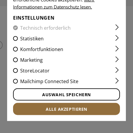
Informationen zum Datenschutz lesen.
EINSTELLUNGEN
INTERESSANTE PRODUKTE
Technisch erforderlich
Statistiken
Komfortfunktionen
Marketing
StoreLocator
Mailchimp Connected Site
AUSWAHL SPEICHERN
ALLE AKZEPTIEREN
P7 KNEE PAD