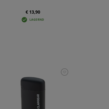
€ 13,90
LAGERND