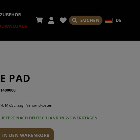
NZUBEHÖR
SUCHEN
DE
DOWNLOADS
ICHTUNGEN
SGERÄTE
LVISIERUNGEN
HÄFTE
EN & ZUBEHÖR
DÄMPFER
E PAD
ONTAGEN
GSBREMSE
SCHÄFTE
71400000
SATOREN
R
N UPGRADES
nkl. MwSt., zzgl. Versandkosten
LIEFERT NACH DEUTSCHLAND IN 2-3 WERKTAGEN
NGRIFFE
IN DEN WARENKORB
LE