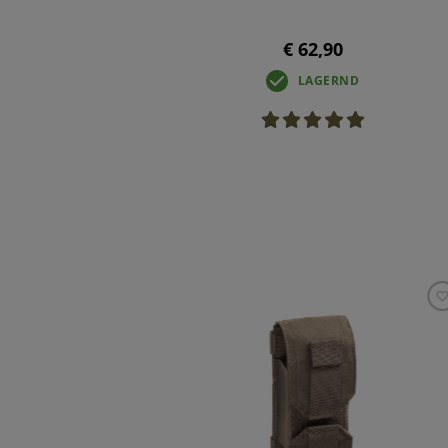
€ 62,90
LAGERND