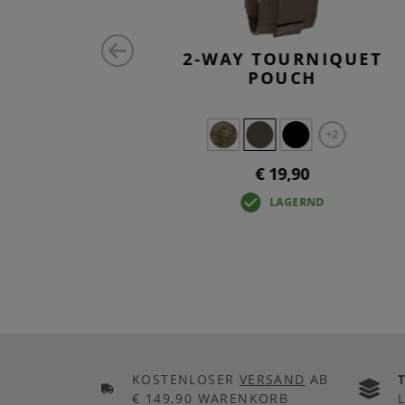
 STICK
2-WAY TOURNIQUET
POUCH
+4
+2
€ 19,90
LAGERND
KOSTENLOSER
VERSAND
AB
€ 149,90 WARENKORB