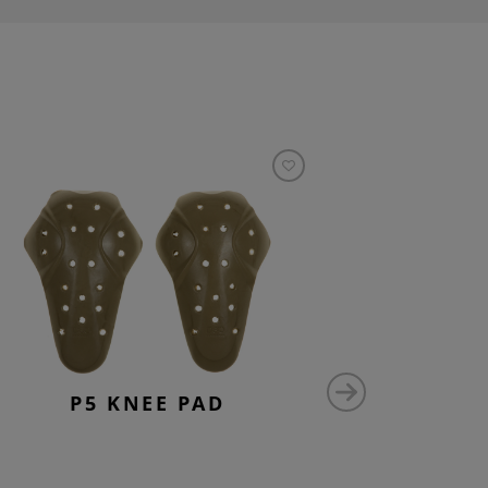
P5 KNEE PAD
P1