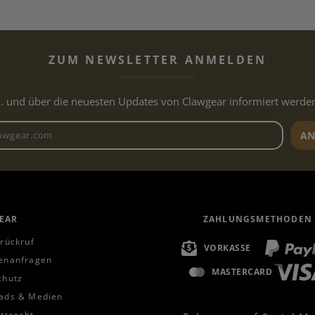
ZUM NEWSLETTER ANMELDEN
.. und über die neuesten Updates von Clawgear informiert werde
Newsletter E-Mail-Adresse
AN
EAR
ZAHLUNGSMETHODEN
rückruf
VORKASSE
enanfragen
MASTERCARD
chutz
ads & Medien
ttsrecht