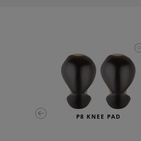
PAD
P8 KNEE PAD