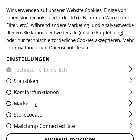
DE
Wir verwenden auf unserer Website Cookies. Einige von
ihnen sind technisch erforderlich (z.B. für den Warenkorb,
Filter, etc.), während andere Marketing- und Analysezwecke
dienen. Sie können entweder alle (unsere Empfehlung)
HOME
KLEIDUNG
HOSEN
KNIESCHONER
P8 KNEE
oder nur technisch erforderliche Cookies akzeptieren.
Mehr
Informationen zum Datenschutz lesen.
P8 KNEE PAD
EINSTELLUNGEN
Technisch erforderlich
Statistiken
Komfortfunktionen
Marketing
StoreLocator
Mailchimp Connected Site
AUSWAHL SPEICHERN