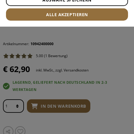
ALLE AKZEPTIEREN
Artikelnummer:
10942400000
5.00 (1 Bewertung)
€ 62,90
inkl. MwSt., zzgl. Versandkosten
LAGERND, GELIEFERT NACH DEUTSCHLAND IN 2-3
WERKTAGEN
IN DEN WARENKORB