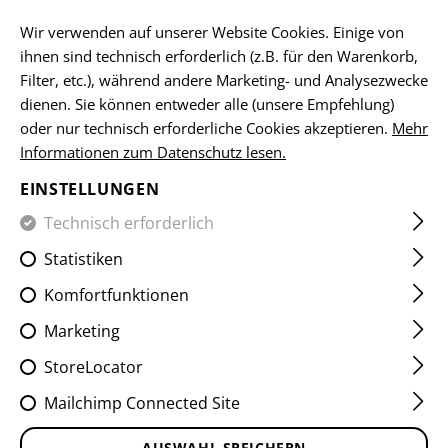
DE
Wir verwenden auf unserer Website Cookies. Einige von
ihnen sind technisch erforderlich (z.B. für den Warenkorb,
Filter, etc.), während andere Marketing- und Analysezwecke
dienen. Sie können entweder alle (unsere Empfehlung)
HOME
EQUIPMENT
TASCHEN
MAGAZINTASCHEN
oder nur technisch erforderliche Cookies akzeptieren.
Mehr
Informationen zum Datenschutz lesen.
5.56MM OPEN SINGLE MAG
EINSTELLUNGEN
POUCH CORE
Technisch erforderlich
Statistiken
Komfortfunktionen
Marketing
StoreLocator
Mailchimp Connected Site
AUSWAHL SPEICHERN