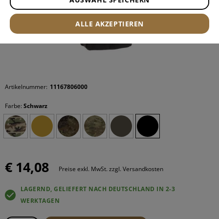
ALLE AKZEPTIEREN
Artikelnummer:
11167806000
Farbe:
Schwarz
€ 14,08
Preise exkl. MwSt. zzgl. Versandkosten
LAGERND, GELIEFERT NACH DEUTSCHLAND IN 2-3
WERKTAGEN