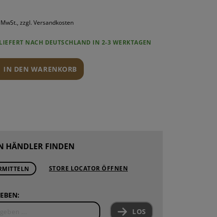
ROUNDS
PONENTEN
. MwSt., zzgl. Versandkosten
ND WARTUNG
LIEFERT NACH DEUTSCHLAND IN 2-3 WERKTAGEN
IN DEN WARENKORB
N HÄNDLER FINDEN
STORE LOCATOR ÖFFNEN
RMITTELN
EBEN:
LOS