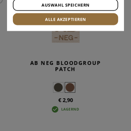
AUSWAHL SPEICHERN
ALLE AKZEPTIEREN
AB NEG BLOODGROUP
PATCH
€ 2,90
LAGERND