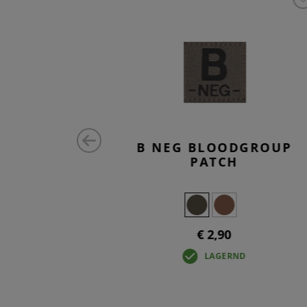
DGROUP
B NEG BLOODGROUP
PATCH
€ 2,90
LAGERND