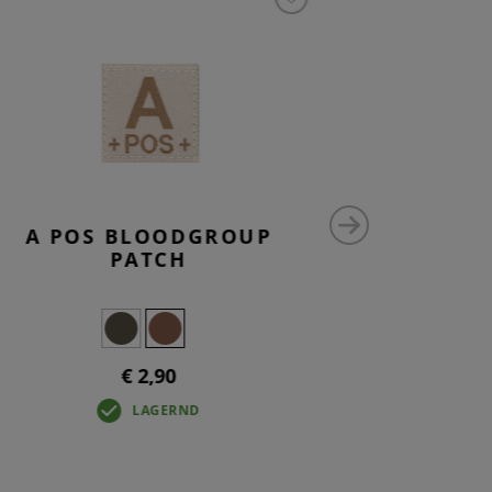
A POS BLOODGROUP
N
PATCH
€ 2,90
LAGERND