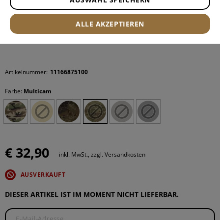
ALLE AKZEPTIEREN
Artikelnummer:
11166875100
Farbe:
Multicam
€ 32,90
inkl. MwSt., zzgl. Versandkosten
AUSVERKAUFT
DIESER ARTIKEL IST IM MOMENT NICHT LIEFERBAR.