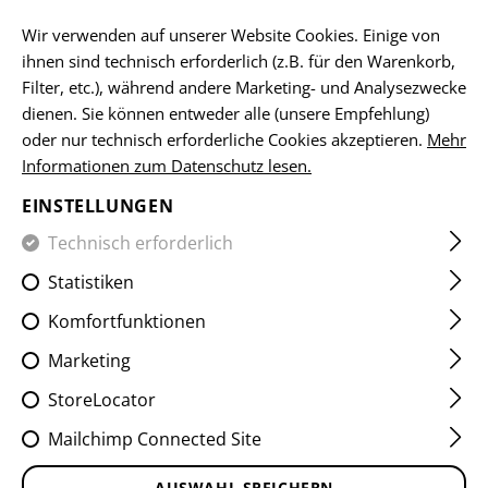
DE
Wir verwenden auf unserer Website Cookies. Einige von
ihnen sind technisch erforderlich (z.B. für den Warenkorb,
Filter, etc.), während andere Marketing- und Analysezwecke
dienen. Sie können entweder alle (unsere Empfehlung)
HOME
EQUIPMENT
TASCHEN
UTILITY POUCHES
A
oder nur technisch erforderliche Cookies akzeptieren.
Mehr
Informationen zum Datenschutz lesen.
ADMIN POUCH CORE
EINSTELLUNGEN
Technisch erforderlich
Statistiken
Komfortfunktionen
Marketing
StoreLocator
Mailchimp Connected Site
AUSWAHL SPEICHERN