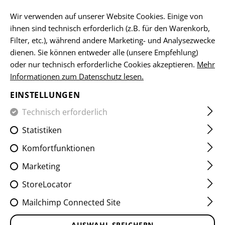
DE
Wir verwenden auf unserer Website Cookies. Einige von
ihnen sind technisch erforderlich (z.B. für den Warenkorb,
Filter, etc.), während andere Marketing- und Analysezwecke
dienen. Sie können entweder alle (unsere Empfehlung)
HOME
SCHUSSWAFFENZUBEHÖR
VORDERSCHÄFTE
V
oder nur technisch erforderliche Cookies akzeptieren.
Mehr
Informationen zum Datenschutz lesen.
AK47 MEDIUM SLICK
EINSTELLUNGEN
HANDGUARD M-LOK
Technisch erforderlich
Statistiken
Komfortfunktionen
Marketing
StoreLocator
Mailchimp Connected Site
AUSWAHL SPEICHERN