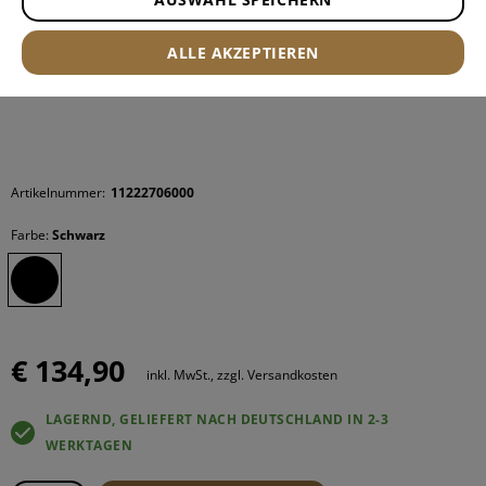
ALLE AKZEPTIEREN
Artikelnummer:
11222706000
Farbe:
Schwarz
€ 134,90
inkl. MwSt., zzgl. Versandkosten
LAGERND, GELIEFERT NACH DEUTSCHLAND IN 2-3
WERKTAGEN