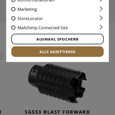
Marketing
StoreLocator
Mailchimp Connected Site
INTERESSANTE PRODUKTE
AUSWAHL SPEICHERN
ALLE AKZEPTIEREN
R
SG553 BLAST FORWARD