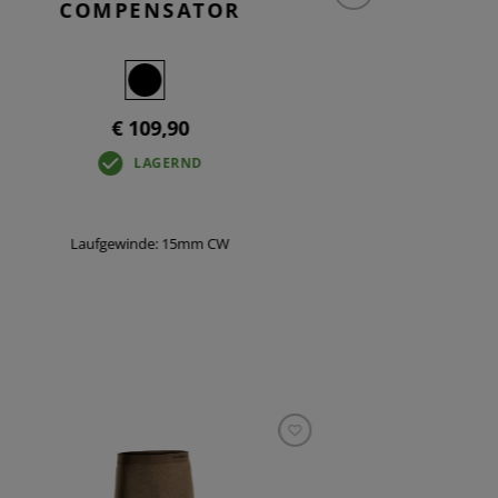
COMPENSATOR
MU
€ 109,90
LAGERND
Laufgewinde: 15mm CW
Lauf