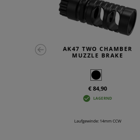
ENSATOR
AK47 TWO CHAMBER
MUZZLE BRAKE
€ 84,90
LAGERND
m CCW
Laufgewinde: 14mm CCW