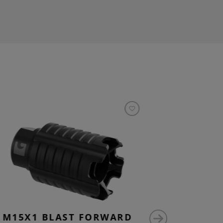
M15X1 BLAST FORWARD
AK47