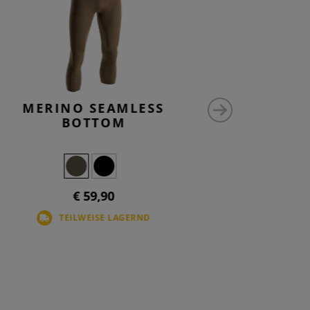
MERINO SEAMLESS
M-L
BOTTOM
€ 59,90
TEILWEISE LAGERND