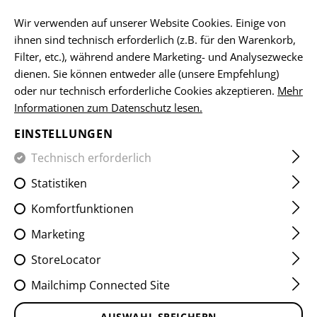
DE
Wir verwenden auf unserer Website Cookies. Einige von
ihnen sind technisch erforderlich (z.B. für den Warenkorb,
Filter, etc.), während andere Marketing- und Analysezwecke
dienen. Sie können entweder alle (unsere Empfehlung)
HOME
SCHUSSWAFFENZUBEHÖR
AR15 KOMPONENTEN
oder nur technisch erforderliche Cookies akzeptieren.
Mehr
Informationen zum Datenschutz lesen.
AR15 AMBIDEXTROUS SAFETY
EINSTELLUNGEN
SELECTOR
Technisch erforderlich
Statistiken
Komfortfunktionen
Marketing
StoreLocator
Mailchimp Connected Site
AUSWAHL SPEICHERN