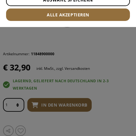
ALLE AKZEPTIEREN
Artikelnummer:
11848900000
€ 32,90
inkl. MwSt., zzgl. Versandkosten
LAGERND, GELIEFERT NACH DEUTSCHLAND IN 2-3
WERKTAGEN
IN DEN WARENKORB