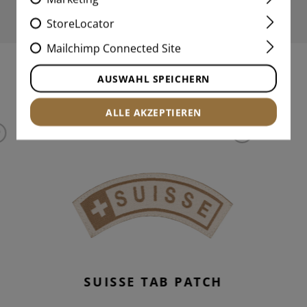
StoreLocator
Mailchimp Connected Site
AUSWAHL SPEICHERN
INTERESSANTE PRODUKTE
ALLE AKZEPTIEREN
SUISSE TAB PATCH