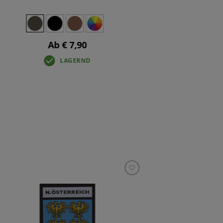
Ab € 7,90
LAGERND