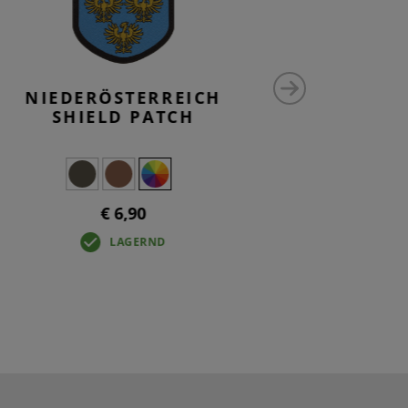
NIEDERÖSTERREICH
MEDIU
SHIELD PATCH
UTILIT
€ 6,90
LAGERND