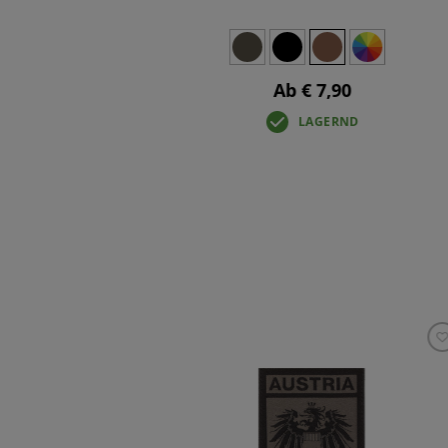
Ab € 7,90
LAGERND