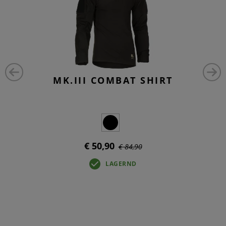
MK.III COMBAT SHIRT
€ 50,90
€ 84,90
LAGERND