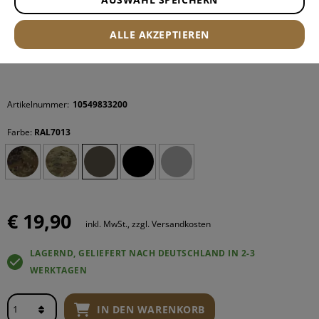
ALLE AKZEPTIEREN
Artikelnummer:
10549833200
Farbe:
RAL7013
€ 19,90
inkl. MwSt., zzgl. Versandkosten
LAGERND, GELIEFERT NACH DEUTSCHLAND IN 2-3
WERKTAGEN
IN DEN WARENKORB