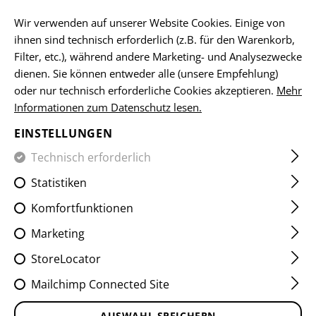
DE
Wir verwenden auf unserer Website Cookies. Einige von
ihnen sind technisch erforderlich (z.B. für den Warenkorb,
Filter, etc.), während andere Marketing- und Analysezwecke
dienen. Sie können entweder alle (unsere Empfehlung)
HOME
KLEIDUNG
SHIRTS
COMBAT SHIRTS
BREAC
oder nur technisch erforderliche Cookies akzeptieren.
Mehr
Informationen zum Datenschutz lesen.
BREACHER HOOD
EINSTELLUNGEN
Technisch erforderlich
Statistiken
Komfortfunktionen
Marketing
StoreLocator
Mailchimp Connected Site
AUSWAHL SPEICHERN