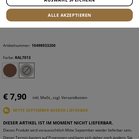
ALLE AKZEPTIEREN
Artikelnummer:
10498933200
Farbe:
RAL7013
€ 7,90
inkl. MwSt., zzgl. Versandkosten
MITTE SEPTEMBER WIEDER LIEFERBAR
DIESER ARTIKEL IST IM MOMENT NICHT LIEFERBAR.
Dieses Produkt wird voraussichtlich Mitte September wieder lieferbar sein.
Dieser Termin basiert auf Prognosen und kann sich daher noch ändern. Sie