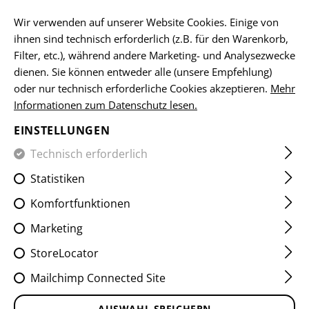
DE
Wir verwenden auf unserer Website Cookies. Einige von
ihnen sind technisch erforderlich (z.B. für den Warenkorb,
Filter, etc.), während andere Marketing- und Analysezwecke
dienen. Sie können entweder alle (unsere Empfehlung)
HOME
EQUIPMENT
ABZEICHEN
WOVEN
SERVICE-
oder nur technisch erforderliche Cookies akzeptieren.
Mehr
Informationen zum Datenschutz lesen.
BUNDESHEER PATCH
EINSTELLUNGEN
Technisch erforderlich
Statistiken
Komfortfunktionen
Marketing
StoreLocator
Mailchimp Connected Site
AUSWAHL SPEICHERN