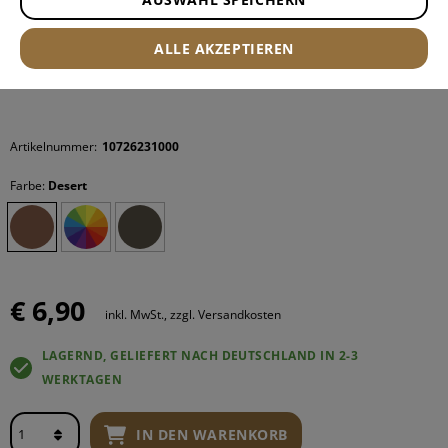
ALLE AKZEPTIEREN
Artikelnummer:
10726231000
Farbe:
Desert
€ 6,90
inkl. MwSt., zzgl. Versandkosten
LAGERND, GELIEFERT NACH DEUTSCHLAND IN 2-3
WERKTAGEN
IN DEN WARENKORB