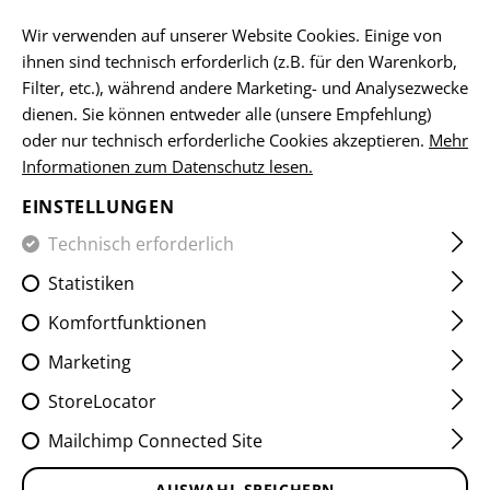
DE
Wir verwenden auf unserer Website Cookies. Einige von
ihnen sind technisch erforderlich (z.B. für den Warenkorb,
Filter, etc.), während andere Marketing- und Analysezwecke
dienen. Sie können entweder alle (unsere Empfehlung)
HOME
EQUIPMENT
ABZEICHEN
WOVEN
FLAGGEN-
oder nur technisch erforderliche Cookies akzeptieren.
Mehr
Informationen zum Datenschutz lesen.
BURGENLAND SHIELD PATCH
EINSTELLUNGEN
Technisch erforderlich
Statistiken
Komfortfunktionen
Marketing
StoreLocator
Mailchimp Connected Site
AUSWAHL SPEICHERN