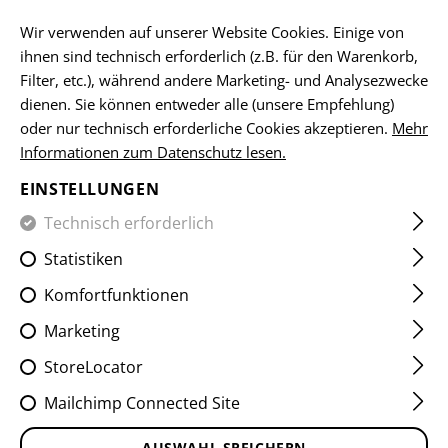
DE
Wir verwenden auf unserer Website Cookies. Einige von
ihnen sind technisch erforderlich (z.B. für den Warenkorb,
Filter, etc.), während andere Marketing- und Analysezwecke
dienen. Sie können entweder alle (unsere Empfehlung)
HOME
KLEIDUNG
KOPFBEDECKUNGEN
MÜTZEN
C
oder nur technisch erforderliche Cookies akzeptieren.
Mehr
Informationen zum Datenschutz lesen.
CG BEANIE
EINSTELLUNGEN
Technisch erforderlich
Statistiken
Komfortfunktionen
Marketing
StoreLocator
Mailchimp Connected Site
AUSWAHL SPEICHERN