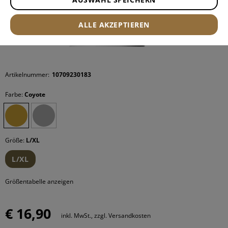
ALLE AKZEPTIEREN
Artikelnummer:
10709230183
Farbe:
Coyote
Größe:
L/XL
L/XL
Größentabelle anzeigen
€ 16,90
inkl. MwSt., zzgl. Versandkosten