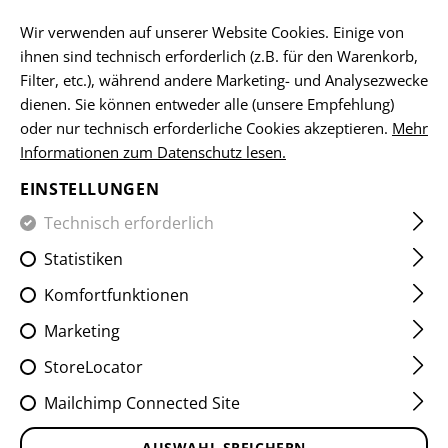
DE
Wir verwenden auf unserer Website Cookies. Einige von
ihnen sind technisch erforderlich (z.B. für den Warenkorb,
Filter, etc.), während andere Marketing- und Analysezwecke
dienen. Sie können entweder alle (unsere Empfehlung)
HOME
SCHUSSWAFFENZUBEHÖR
AR15 KOMPONENTEN
oder nur technisch erforderliche Cookies akzeptieren.
Mehr
Informationen zum Datenschutz lesen.
CG15 STOCK
EINSTELLUNGEN
Technisch erforderlich
Statistiken
Komfortfunktionen
Marketing
StoreLocator
Mailchimp Connected Site
AUSWAHL SPEICHERN