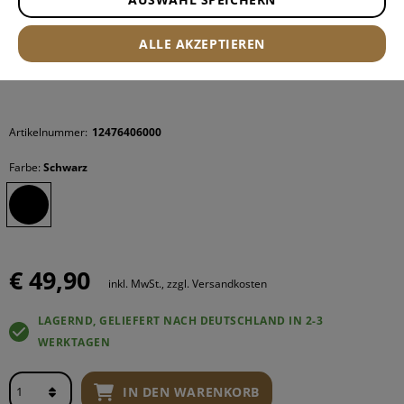
ALLE AKZEPTIEREN
Artikelnummer:
12476406000
Farbe:
Schwarz
€ 49,90
inkl. MwSt., zzgl. Versandkosten
LAGERND, GELIEFERT NACH DEUTSCHLAND IN 2-3
WERKTAGEN
IN DEN WARENKORB