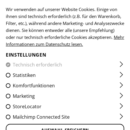
DE
Wir verwenden auf unserer Website Cookies. Einige von
ihnen sind technisch erforderlich (z.B. für den Warenkorb,
Filter, etc.), während andere Marketing- und Analysezwecke
dienen. Sie können entweder alle (unsere Empfehlung)
HOME
EQUIPMENT
ABZEICHEN
WOVEN
MORAL-PA
oder nur technisch erforderliche Cookies akzeptieren.
Mehr
Informationen zum Datenschutz lesen.
CLAWGEAR PATCH
EINSTELLUNGEN
HORIZONTAL
Technisch erforderlich
Statistiken
Komfortfunktionen
Marketing
StoreLocator
Mailchimp Connected Site
AUSWAHL SPEICHERN