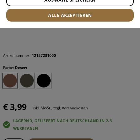
ALLE AKZEPTIEREN
Artikelnummer:
12157231000
Farbe:
Desert
€ 3,99
inkl. MwSt., zzgl. Versandkosten
LAGERND, GELIEFERT NACH DEUTSCHLAND IN 2-3
WERKTAGEN