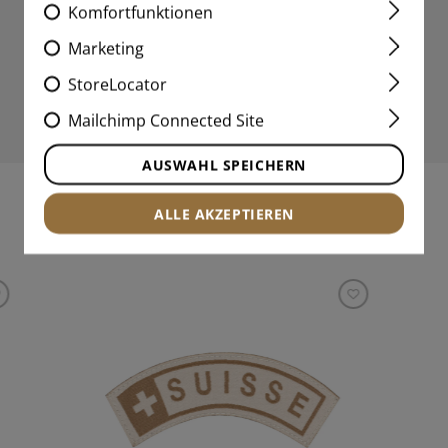
Komfortfunktionen
Marketing
StoreLocator
Mailchimp Connected Site
AUSWAHL SPEICHERN
ALLE AKZEPTIEREN
INTERESSANTE PRODUKTE