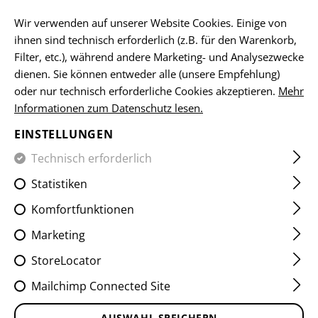
DE
Wir verwenden auf unserer Website Cookies. Einige von
ihnen sind technisch erforderlich (z.B. für den Warenkorb,
Filter, etc.), während andere Marketing- und Analysezwecke
dienen. Sie können entweder alle (unsere Empfehlung)
HOME
EQUIPMENT
TASCHEN, BAGS
TASCHEN
EDC
oder nur technisch erforderliche Cookies akzeptieren.
Mehr
Informationen zum Datenschutz lesen.
EDC G-HOOK SMALL
EINSTELLUNGEN
WAISTPACK
Technisch erforderlich
Statistiken
Komfortfunktionen
Marketing
StoreLocator
Mailchimp Connected Site
AUSWAHL SPEICHERN