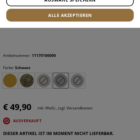
ALLE AKZEPTIEREN
Artikelnummer:
11170106000
Farbe:
Schwarz
€ 49,90
inkl. MwSt., zzgl. Versandkosten
AUSVERKAUFT
DIESER ARTIKEL IST IM MOMENT NICHT LIEFERBAR.