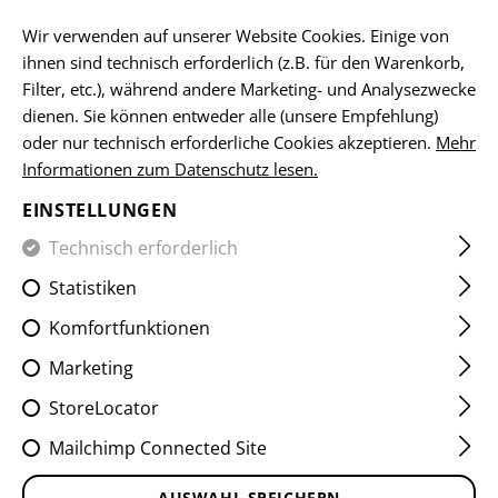
DE
Wir verwenden auf unserer Website Cookies. Einige von
ihnen sind technisch erforderlich (z.B. für den Warenkorb,
Filter, etc.), während andere Marketing- und Analysezwecke
dienen. Sie können entweder alle (unsere Empfehlung)
HOME
EQUIPMENT
ABZEICHEN
WOVEN
MORAL-PA
oder nur technisch erforderliche Cookies akzeptieren.
Mehr
Informationen zum Datenschutz lesen.
EDELWEISS PATCH OVAL
EINSTELLUNGEN
Technisch erforderlich
Statistiken
Komfortfunktionen
Marketing
StoreLocator
Mailchimp Connected Site
AUSWAHL SPEICHERN