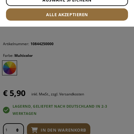
ALLE AKZEPTIEREN
Artikelnummer:
10844250000
Farbe:
Multicolor
€ 5,90
inkl. MwSt., zzgl. Versandkosten
LAGERND, GELIEFERT NACH DEUTSCHLAND IN 2-3
WERKTAGEN
IN DEN WARENKORB