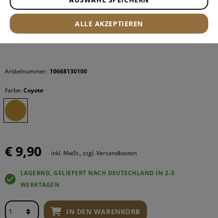
ALLE AKZEPTIEREN
Artikelnummer:
10668130100
Farbe:
Coyote
€ 9,90
inkl. MwSt., zzgl. Versandkosten
LAGERND, GELIEFERT NACH DEUTSCHLAND IN 2-3
WERKTAGEN
IN DEN WARENKORB