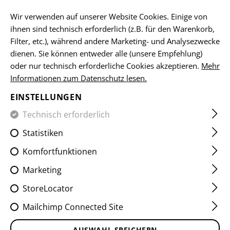
DE
Wir verwenden auf unserer Website Cookies. Einige von
ihnen sind technisch erforderlich (z.B. für den Warenkorb,
Filter, etc.), während andere Marketing- und Analysezwecke
dienen. Sie können entweder alle (unsere Empfehlung)
HOME
EQUIPMENT
RIEMEN
HOOKS
FRONT END K
oder nur technisch erforderliche Cookies akzeptieren.
Mehr
Informationen zum Datenschutz lesen.
FRONT END KIT LOOP
EINSTELLUNGEN
Technisch erforderlich
Statistiken
Komfortfunktionen
Marketing
StoreLocator
Mailchimp Connected Site
AUSWAHL SPEICHERN