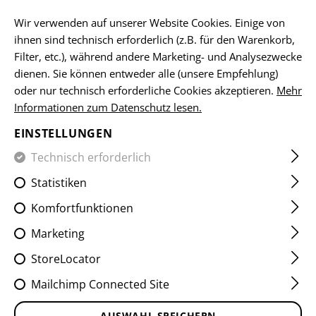
DE
Wir verwenden auf unserer Website Cookies. Einige von
ihnen sind technisch erforderlich (z.B. für den Warenkorb,
Filter, etc.), während andere Marketing- und Analysezwecke
dienen. Sie können entweder alle (unsere Empfehlung)
HOME
EQUIPMENT
ABZEICHEN
WOVEN
FLAGGEN-
oder nur technisch erforderliche Cookies akzeptieren.
Mehr
Informationen zum Datenschutz lesen.
LATVIA FLAG PATCH
EINSTELLUNGEN
Technisch erforderlich
Statistiken
Komfortfunktionen
Marketing
StoreLocator
Mailchimp Connected Site
AUSWAHL SPEICHERN