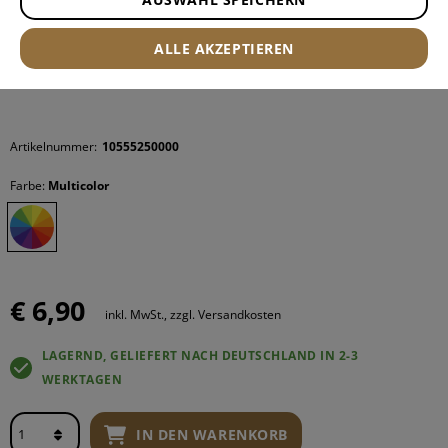
ALLE AKZEPTIEREN
Artikelnummer:
10555250000
Farbe:
Multicolor
€ 6,90
inkl. MwSt., zzgl. Versandkosten
LAGERND, GELIEFERT NACH DEUTSCHLAND IN 2-3
WERKTAGEN
IN DEN WARENKORB