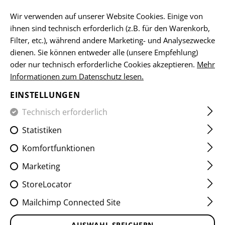
DE
Wir verwenden auf unserer Website Cookies. Einige von
ihnen sind technisch erforderlich (z.B. für den Warenkorb,
Filter, etc.), während andere Marketing- und Analysezwecke
dienen. Sie können entweder alle (unsere Empfehlung)
HOME
EQUIPMENT
ABZEICHEN
WOVEN
FLAGGEN-
oder nur technisch erforderliche Cookies akzeptieren.
Mehr
Informationen zum Datenschutz lesen.
LUXEMBURG FLAG PATCH
EINSTELLUNGEN
Technisch erforderlich
Statistiken
Komfortfunktionen
Marketing
StoreLocator
Mailchimp Connected Site
AUSWAHL SPEICHERN