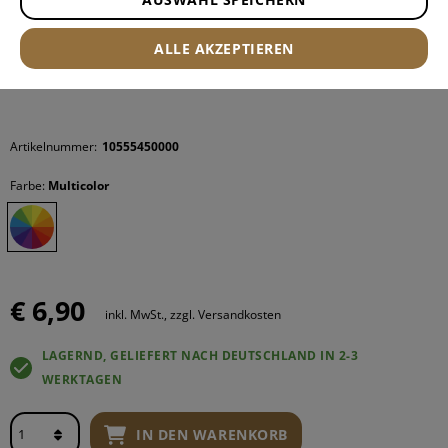
ALLE AKZEPTIEREN
Artikelnummer:
10555450000
Farbe:
Multicolor
€ 6,90
inkl. MwSt., zzgl. Versandkosten
LAGERND, GELIEFERT NACH DEUTSCHLAND IN 2-3
WERKTAGEN
IN DEN WARENKORB