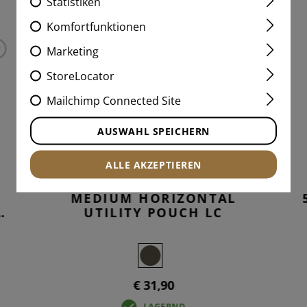
PASSENDE PRODUKTE
Statistiken
Komfortfunktionen
Marketing
StoreLocator
Mailchimp Connected Site
AUSWAHL SPEICHERN
ALLE AKZEPTIEREN
MEDIUM HORIZONTAL
UTILITY POUCH LC
€ 31,90
LAGERND