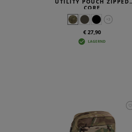
CH LC
UTILITY POUCH ZIPPED
CORE
+3
€ 27,90
LAGERND