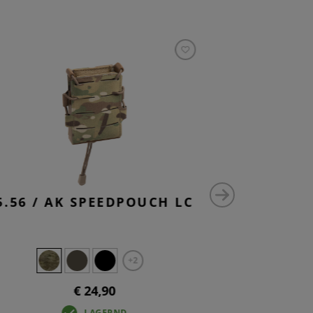
5.56 / AK SPEEDPOUCH LC
MEDIU
UTILI
+2
€ 24,90
LAGERND