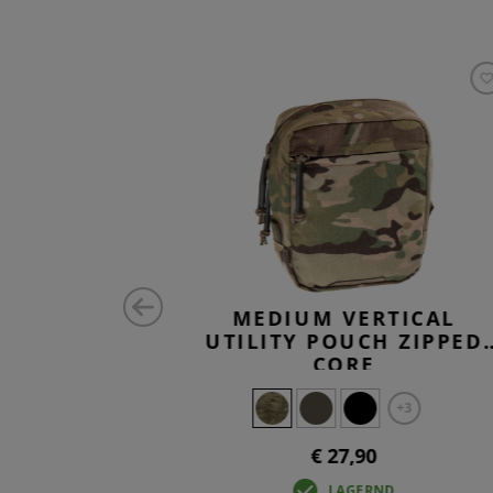
 POUCH
MEDIUM VERTICAL
UTILITY POUCH ZIPPED
CORE
+3
+3
€ 27,90
LAGERND