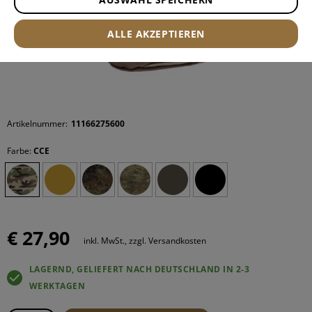
ALLE AKZEPTIEREN
Artikelnummer:
11166275600
Farbe:
CCE
€ 27,90
inkl. MwSt., zzgl. Versandkosten
LAGERND, GELIEFERT NACH DEUTSCHLAND IN 2-3
WERKTAGEN