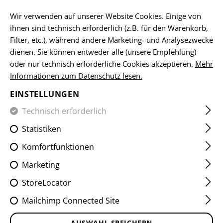
DE
Wir verwenden auf unserer Website Cookies. Einige von
ihnen sind technisch erforderlich (z.B. für den Warenkorb,
Filter, etc.), während andere Marketing- und Analysezwecke
dienen. Sie können entweder alle (unsere Empfehlung)
HOME
EQUIPMENT
TASCHEN
UTILITY POUCHES
M
oder nur technisch erforderliche Cookies akzeptieren.
Mehr
Informationen zum Datenschutz lesen.
MEDIUM VERTICAL UTILITY
EINSTELLUNGEN
POUCH ZIPPED CORE
Technisch erforderlich
Statistiken
Komfortfunktionen
Marketing
StoreLocator
Mailchimp Connected Site
AUSWAHL SPEICHERN