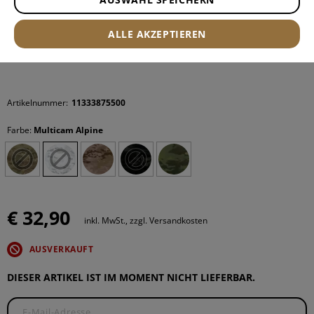
ALLE AKZEPTIEREN
Artikelnummer:
11333875500
Farbe:
Multicam Alpine
€ 32,90
inkl. MwSt., zzgl. Versandkosten
AUSVERKAUFT
DIESER ARTIKEL IST IM MOMENT NICHT LIEFERBAR.