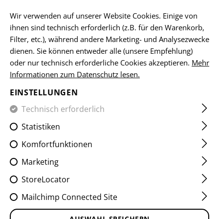
DE
Wir verwenden auf unserer Website Cookies. Einige von
ihnen sind technisch erforderlich (z.B. für den Warenkorb,
Filter, etc.), während andere Marketing- und Analysezwecke
dienen. Sie können entweder alle (unsere Empfehlung)
HOME
KLEIDUNG
KOPFBEDECKUNGEN
KAPPEN
OF
oder nur technisch erforderliche Cookies akzeptieren.
Mehr
Informationen zum Datenschutz lesen.
OFF DUTY CAP
EINSTELLUNGEN
Technisch erforderlich
Statistiken
Komfortfunktionen
Marketing
StoreLocator
Mailchimp Connected Site
AUSWAHL SPEICHERN