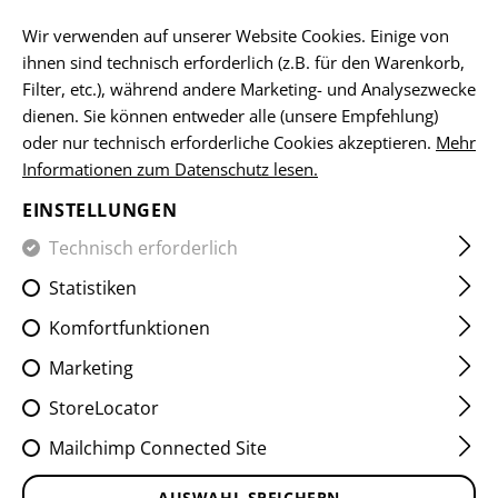
DE
Wir verwenden auf unserer Website Cookies. Einige von
ihnen sind technisch erforderlich (z.B. für den Warenkorb,
Filter, etc.), während andere Marketing- und Analysezwecke
dienen. Sie können entweder alle (unsere Empfehlung)
HOME
EQUIPMENT
GÜRTEL
OPERATOR OUTER BELT
oder nur technisch erforderliche Cookies akzeptieren.
Mehr
Informationen zum Datenschutz lesen.
OPERATOR OUTER BELT
EINSTELLUNGEN
Technisch erforderlich
Statistiken
Komfortfunktionen
Marketing
StoreLocator
Mailchimp Connected Site
AUSWAHL SPEICHERN