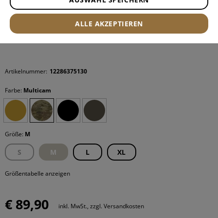
ALLE AKZEPTIEREN
Artikelnummer:
12286375130
Farbe:
Multicam
Größe:
M
S
M
L
XL
Größentabelle anzeigen
€ 89,90
inkl. MwSt., zzgl. Versandkosten