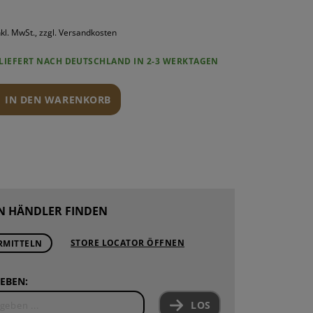
ROUNDS
PONENTEN
nkl. MwSt., zzgl. Versandkosten
ND WARTUNG
LIEFERT NACH DEUTSCHLAND IN 2-3 WERKTAGEN
IN DEN WARENKORB
N HÄNDLER FINDEN
STORE LOCATOR ÖFFNEN
RMITTELN
EBEN:
LOS