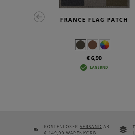
IRT MK V
FRANCE FLAG PATCH
X
+5
0
€ 6,90
LAGERND
KOSTENLOSER
VERSAND
AB
€ 149,90 WARENKORB