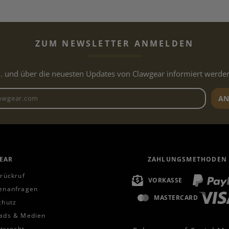
ZUM NEWSLETTER ANMELDEN
.. und über die neuesten Updates von Clawgear informiert werde
Newsletter E-Mail-Adresse
AN
EAR
ZAHLUNGSMETHODEN
rückruf
VORKASSE
enanfragen
MASTERCARD
chutz
ads & Medien
ttsrecht