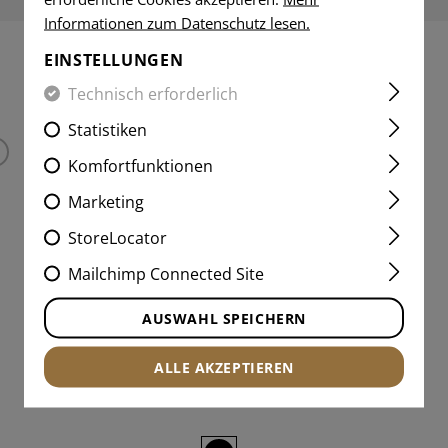
Informationen zum Datenschutz lesen.
EINSTELLUNGEN
INTERESSANTE PRODUKTE
Technisch erforderlich
Statistiken
Komfortfunktionen
Marketing
StoreLocator
Mailchimp Connected Site
AUSWAHL SPEICHERN
ALLE AKZEPTIEREN
M-LOK QD MOUNT