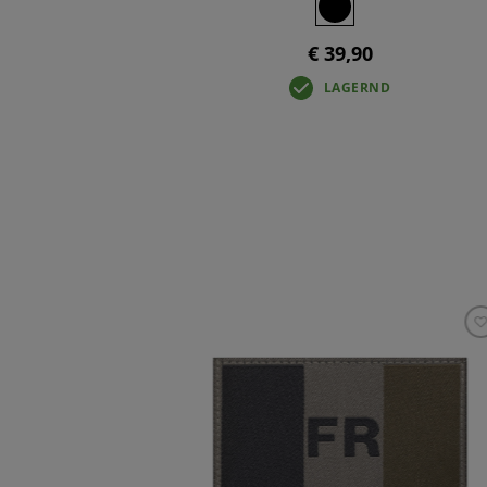
€ 39,90
LAGERND