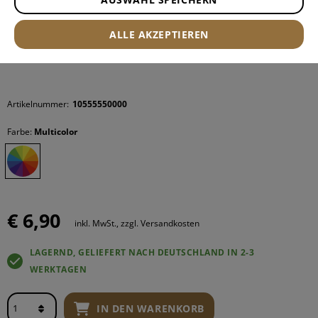
ALLE AKZEPTIEREN
Artikelnummer:
10555550000
Farbe:
Multicolor
€ 6,90
inkl. MwSt., zzgl. Versandkosten
LAGERND, GELIEFERT NACH DEUTSCHLAND IN 2-3
WERKTAGEN
IN DEN WARENKORB