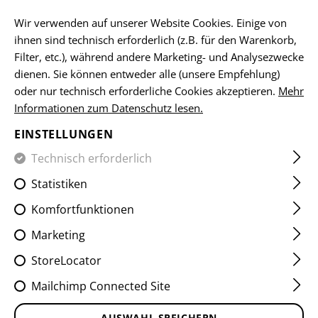
DE
Wir verwenden auf unserer Website Cookies. Einige von
ihnen sind technisch erforderlich (z.B. für den Warenkorb,
Filter, etc.), während andere Marketing- und Analysezwecke
dienen. Sie können entweder alle (unsere Empfehlung)
HOME
EQUIPMENT
ABZEICHEN
WOVEN
FLAGGEN-
oder nur technisch erforderliche Cookies akzeptieren.
Mehr
Informationen zum Datenschutz lesen.
POLAND FLAG PATCH
EINSTELLUNGEN
Technisch erforderlich
Statistiken
Komfortfunktionen
Marketing
StoreLocator
Mailchimp Connected Site
AUSWAHL SPEICHERN