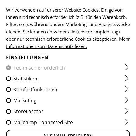
DE
Wir verwenden auf unserer Website Cookies. Einige von
ihnen sind technisch erforderlich (z.B. für den Warenkorb,
Filter, etc.), während andere Marketing- und Analysezwecke
dienen. Sie können entweder alle (unsere Empfehlung)
HOME
EQUIPMENT
RIEMEN
2 POINT
QA TWO POI
oder nur technisch erforderliche Cookies akzeptieren.
Mehr
Informationen zum Datenschutz lesen.
QA TWO POINT SLING LOOP
EINSTELLUNGEN
Technisch erforderlich
Statistiken
Komfortfunktionen
Marketing
StoreLocator
Mailchimp Connected Site
AUSWAHL SPEICHERN