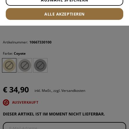
ALLE AKZEPTIEREN
Artikelnummer:
10667330100
Farbe:
Coyote
€ 34,90
inkl. MwSt., zzgl. Versandkosten
AUSVERKAUFT
DIESER ARTIKEL IST IM MOMENT NICHT LIEFERBAR.