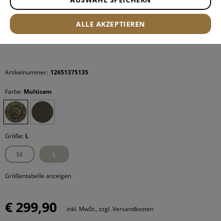
ALLE AKZEPTIEREN
Artikelnummer:
12651375135
Farbe:
Multicam
Größe:
L
M
L
Größentabelle anzeigen
€ 299,90
inkl. MwSt., zzgl. Versandkosten