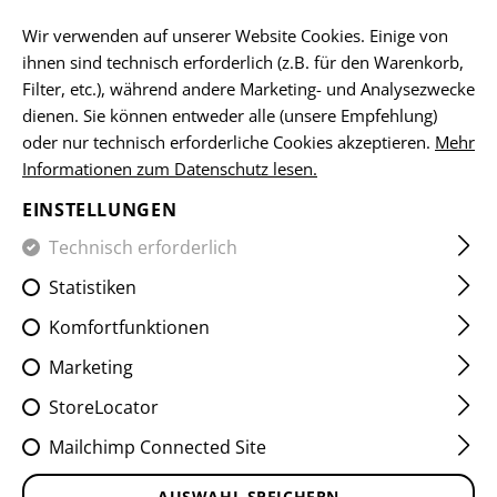
DE
Wir verwenden auf unserer Website Cookies. Einige von
ihnen sind technisch erforderlich (z.B. für den Warenkorb,
Filter, etc.), während andere Marketing- und Analysezwecke
dienen. Sie können entweder alle (unsere Empfehlung)
HOME
EQUIPMENT
PLATTENTRÄGER
RAIDER PLATE 
oder nur technisch erforderliche Cookies akzeptieren.
Mehr
Informationen zum Datenschutz lesen.
RAIDER PLATE CARRIER
EINSTELLUNGEN
Technisch erforderlich
Statistiken
Komfortfunktionen
Marketing
StoreLocator
Mailchimp Connected Site
AUSWAHL SPEICHERN