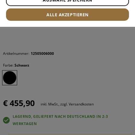
ALLE AKZEPTIEREN
Artikelnummer:
12505006000
Farbe:
Schwarz
€ 455,90
inkl. MwSt., zzgl. Versandkosten
LAGERND, GELIEFERT NACH DEUTSCHLAND IN 2-3
WERKTAGEN