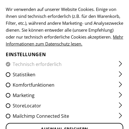
DE
Wir verwenden auf unserer Website Cookies. Einige von
ihnen sind technisch erforderlich (z.B. für den Warenkorb,
Filter, etc.), während andere Marketing- und Analysezwecke
dienen. Sie können entweder alle (unsere Empfehlung)
HOME
SCHUSSWAFFENZUBEHÖR
MÜNDUNGSGERÄTE
oder nur technisch erforderliche Cookies akzeptieren.
Mehr
Informationen zum Datenschutz lesen.
SHOCKWAVE PISTOL
EINSTELLUNGEN
SUPPRESSOR 9MM 13,5X1 LH
Technisch erforderlich
Statistiken
Komfortfunktionen
Marketing
StoreLocator
Mailchimp Connected Site
AUSWAHL SPEICHERN