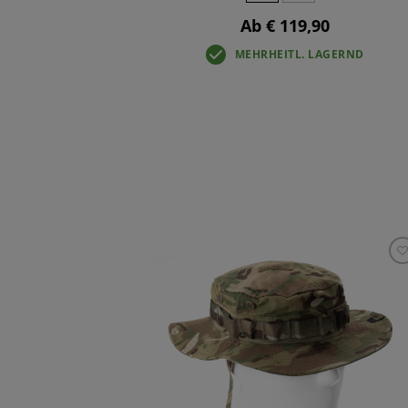
0
Ab € 119,90
D
MEHRHEITL. LAGERND