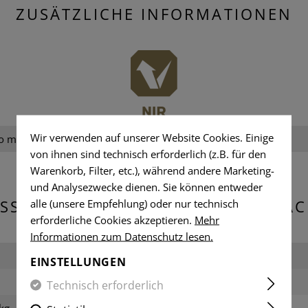
ZUSÄTZLICHE INFORMATIONEN
Wir verwenden auf unserer Website Cookies. Einige
o melt / No drip
Geschlecht:
von ihnen sind technisch erforderlich (z.B. für den
Warenkorb, Filter, etc.), während andere Marketing-
und Analysezwecke dienen. Sie können entweder
SSUNGEN & GEWICHT DER VERPA
alle (unsere Empfehlung) oder nur technisch
erforderliche Cookies akzeptieren.
Mehr
Informationen zum Datenschutz lesen.
Breite verpackt:
EINSTELLUNGEN
Gewicht:
Technisch erforderlich
kg