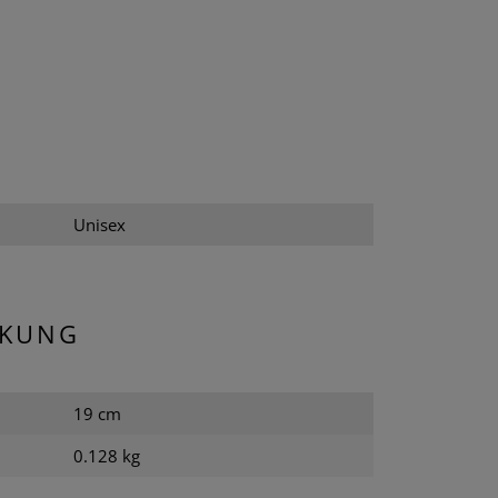
Unisex
CKUNG
19 cm
0.128 kg