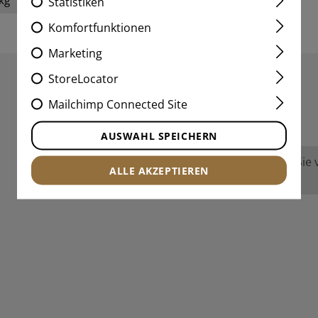
Statistiken
Komfortfunktionen
Marketing
StoreLocator
Mailchimp Connected Site
BEWERTUNGEN
AUSWAHL SPEICHERN
Keine Bewertungen gefunden. Gehen Sie vo
ALLE AKZEPTIEREN
anderen.