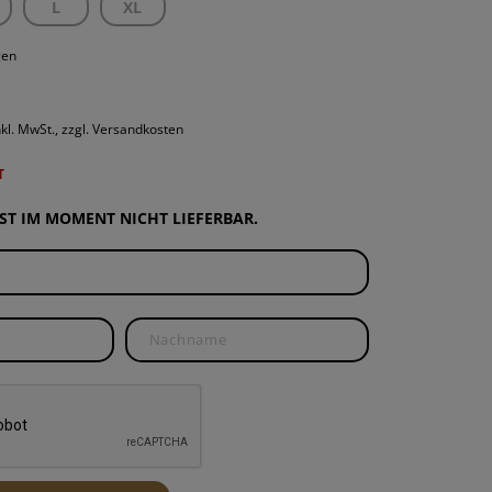
L
XL
ROUNDS
PONENTEN
gen
ND WARTUNG
nkl. MwSt., zzgl. Versandkosten
T
IST IM MOMENT NICHT LIEFERBAR.