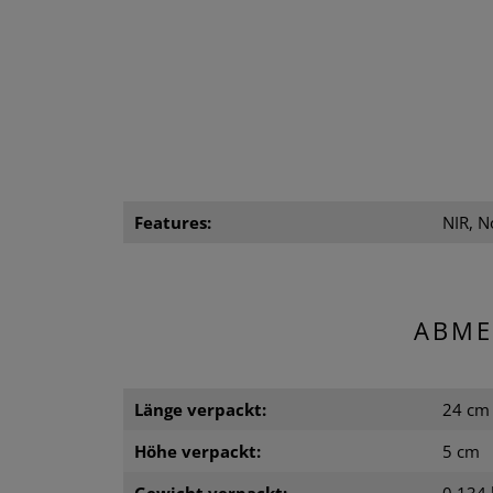
Features:
NIR, N
ABME
Länge verpackt:
24 cm
Höhe verpackt:
5 cm
Gewicht verpackt:
0.134 