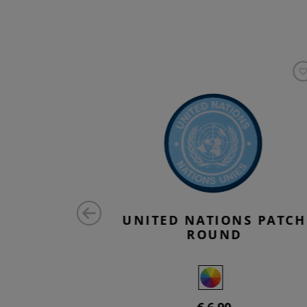
T LS
UNITED NATIONS PATCH
ROUND