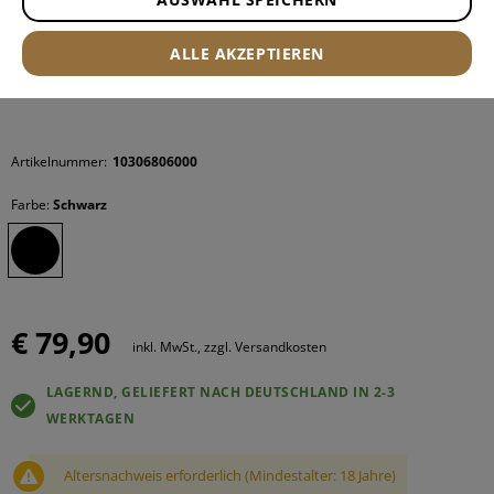
ALLE AKZEPTIEREN
Artikelnummer:
10306806000
Farbe:
Schwarz
€ 79,90
inkl. MwSt., zzgl. Versandkosten
LAGERND, GELIEFERT NACH DEUTSCHLAND IN 2-3
WERKTAGEN
Altersnachweis erforderlich (Mindestalter: 18 Jahre)