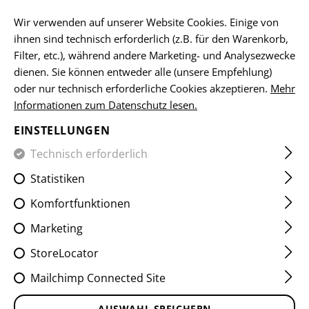
DE
Wir verwenden auf unserer Website Cookies. Einige von
ihnen sind technisch erforderlich (z.B. für den Warenkorb,
Filter, etc.), während andere Marketing- und Analysezwecke
dienen. Sie können entweder alle (unsere Empfehlung)
HOME
EQUIPMENT
ACCESSOIRES
MESSER
UTILIT
oder nur technisch erforderliche Cookies akzeptieren.
Mehr
Informationen zum Datenschutz lesen.
UTILITY KNIFE
EINSTELLUNGEN
Technisch erforderlich
Statistiken
Komfortfunktionen
Marketing
StoreLocator
Mailchimp Connected Site
AUSWAHL SPEICHERN