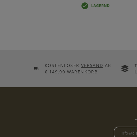
LAGERND
LAGERND
KOSTENLOSER
VERSAND
AB
€ 149,90 WARENKORB
.