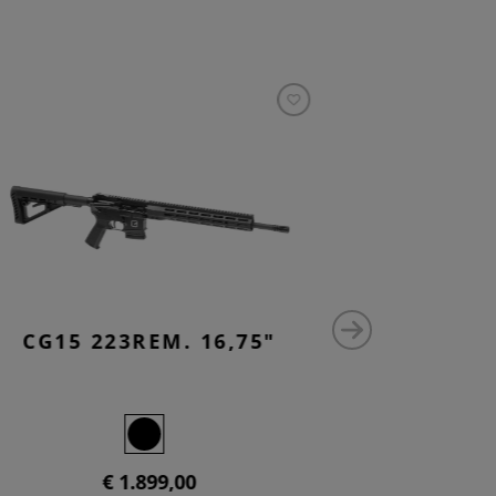
CG15 223REM. 16,75"
CG15 
€ 1.899,00