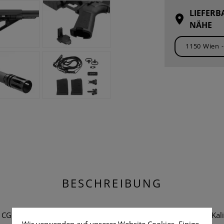
LIEFERB
NÄHE
BESCHREIBUNG
r CG15 ist ein modernes AR-15-basiertes Selbstladegewehr im Kal
Wir verwenden auf unserer Website Cookies. Einige