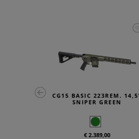
EM. 14.5"
CG15 BASIC 223REM. 14,5
RONZE
SNIPER GREEN
€ 2.389,00