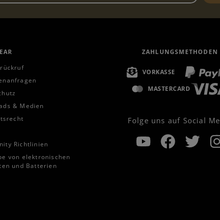
EAR
ZAHLUNGSMETHODEN
rückruf
VORKASSE
enanfragen
MASTERCARD
chutz
ads & Medien
ttsrecht
Folge uns auf Social M
ty Richtlinien
e von elektronischen
ten und Batterien