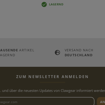
LAGERND
TAUSENDE
ARTIKEL
VERSAND NACH
LAGERND
DEUTSCHLAND
ZUM NEWSLETTER ANMELDEN
.. und über die neuesten Updates von Clawgear informiert werde
Newsletter E-Mail-Adresse
AN