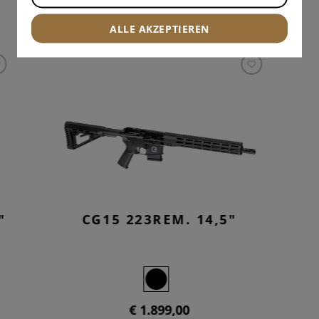
INTERESSANTE PRODUKTE
ALLE AKZEPTIEREN
"
CG15 223REM. 14,5"
€ 1.899,00