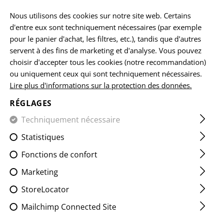
FR
Nous utilisons des cookies sur notre site web. Certains
d'entre eux sont techniquement nécessaires (par exemple
pour le panier d'achat, les filtres, etc.), tandis que d'autres
servent à des fins de marketing et d'analyse. Vous pouvez
choisir d'accepter tous les cookies (notre recommandation)
ou uniquement ceux qui sont techniquement nécessaires.
NOUVEAU
Lire plus d'informations sur la protection des données.
DENIM
RÉGLAGES
TACTICAL FLEX
Techniquement nécessaire
Statistiques
JEANS MK.II
Fonctions de confort
ENHANCED
Marketing
StoreLocator
Mailchimp Connected Site
Alliant un style classique à un tissu extensible