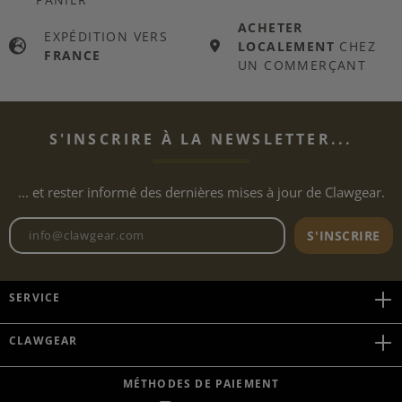
ACHETER
EXPÉDITION VERS
LOCALEMENT
CHEZ
FRANCE
UN COMMERÇANT
S'INSCRIRE À LA NEWSLETTER...
... et rester informé des dernières mises à jour de Clawgear.
Adresse e-mail de la newslett
S'INSCRIRE
SERVICE
CLAWGEAR
MÉTHODES DE PAIEMENT