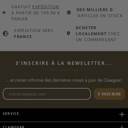
GRATUIT
EXPÉDITION
DES MILLIERS D
À PARTIR DE 199,90 €
'ARTICLES EN STOCK
PANIER
ACHETER
EXPÉDITION VERS
LOCALEMENT
CHEZ
FRANCE
UN COMMERÇANT
S'INSCRIRE À LA NEWSLETTER...
... et rester informé des dernières mises à jour de Clawgear.
Adresse e-mail de la newslett
S'INSCRIRE
SERVICE
CLAWGEAR