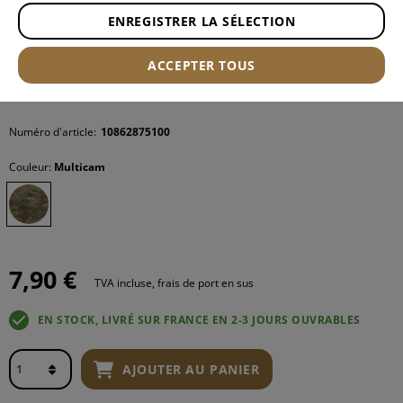
ENREGISTRER LA SÉLECTION
ACCEPTER TOUS
Numéro d'article:
10862875100
Couleur:
Multicam
7,90 €
TVA incluse, frais de port en sus
EN STOCK, LIVRÉ SUR FRANCE EN 2-3 JOURS OUVRABLES
AJOUTER AU PANIER