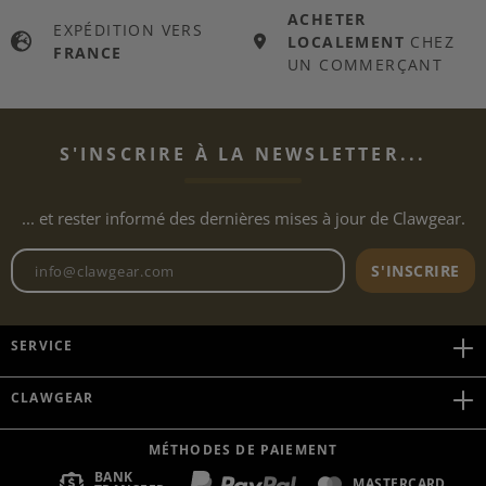
ACHETER
EXPÉDITION VERS
LOCALEMENT
CHEZ
FRANCE
UN COMMERÇANT
S'INSCRIRE À LA NEWSLETTER...
... et rester informé des dernières mises à jour de Clawgear.
Adresse e-mail de la newslett
S'INSCRIRE
SERVICE
CLAWGEAR
MÉTHODES DE PAIEMENT
BANK
MASTERCARD