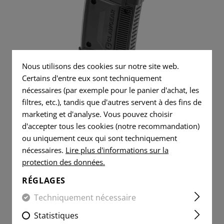
T-SHIRTS
JEANS TACTIQUES
DÉCHARGE
OUTILS
CLASSIQUES
FORMATION
FLAG
POIGNÉE DE PISTOLET
PATCHES
BASELAYER SHIRTS
OVERWHITE
RADIO
COUTEAUX
PIÈCES DE RECHANGE
FLAG
CARTOUCHES DE
VITALITY
PATCHES
MANIPULATION
IFAK
ANNEAUX ÉLASTIQUES
COMPOSANTS POUR AR15
PATCHES
VITALITY
Nous utilisons des cookies sur notre site web.
BOUCLE UNIVERSELLE
NETTOYAGE ET ENTRETIE
SERVICE
PATCHES
Certains d'entre eux sont techniquement
5.56 EXTENDED MAGAZINE
PATCHES
PLUS LÉGER
nécessaires (par exemple pour le panier d'achat, les
BASE
SERVICE
filtres, etc.), tandis que d'autres servent à des fins de
MORALE
PATCHES
SERVIETTE EN MICROFIBRE
marketing et d'analyse. Vous pouvez choisir
PATCHES
MORALE
d'accepter tous les cookies (notre recommandation)
MICROBAG
PATCHES
ou uniquement ceux qui sont techniquement
24,90 €
nécessaires.
Lire plus d'informations sur la
EN STOCK
protection des données.
RÉGLAGES
Techniquement nécessaire
Statistiques