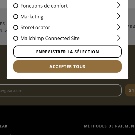
Fonctions de confort
Marketing
ES MILLIERS D
'ARTICLES
EXPÉDITION VERS
FR
StoreLocator
N STOCK
Mailchimp Connected Site
ENREGISTRER LA SÉLECTION
S'INSCRIRE À LA NEWSLETTER...
ACCEPTER TOUS
... et rester informé des dernières mises à jour de Clawgear.
Adresse e-mail de la newslett
S'
EAR
MÉTHODES DE PAIEMEN