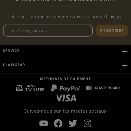
... et rester informé des dernières mises à jour de Clawgear.
Adresse e-mail de la newslett
S'INSCRIRE
SERVICE
CLAWGEAR
MÉTHODES DE PAIEMENT
BANK
MASTERCARD
TRANSFER
Suivez-nous sur les médias sociaux