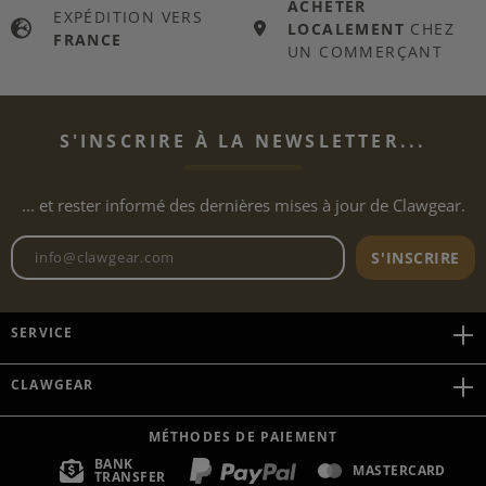
ACHETER
EXPÉDITION VERS
LOCALEMENT
CHEZ
FRANCE
UN COMMERÇANT
S'INSCRIRE À LA NEWSLETTER...
... et rester informé des dernières mises à jour de Clawgear.
Adresse e-mail de la newslett
S'INSCRIRE
SERVICE
CLAWGEAR
MÉTHODES DE PAIEMENT
BANK
MASTERCARD
TRANSFER