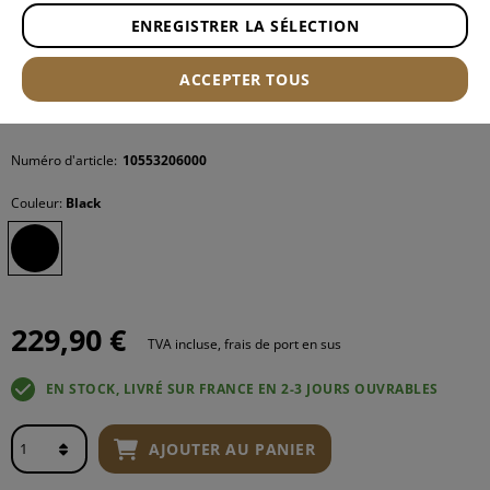
ENREGISTRER LA SÉLECTION
ACCEPTER TOUS
Numéro d'article:
10553206000
Couleur:
Black
229,90 €
TVA incluse, frais de port en sus
EN STOCK, LIVRÉ SUR FRANCE EN 2-3 JOURS OUVRABLES
AJOUTER AU PANIER