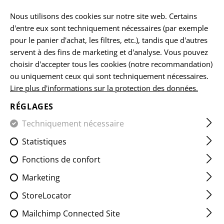
FR
Nous utilisons des cookies sur notre site web. Certains
d'entre eux sont techniquement nécessaires (par exemple
pour le panier d'achat, les filtres, etc.), tandis que d'autres
servent à des fins de marketing et d'analyse. Vous pouvez
OPTIQUE
choisir d'accepter tous les cookies (notre recommandation)
ou uniquement ceux qui sont techniquement nécessaires.
ACCUEIL
ARMES À FEU ACCESSOIRES
OPTIQUE
Lire plus d'informations sur la protection des données.
Mire en fer
Supports et accessoires
RÉGLAGES
Techniquement nécessaire
Statistiques
FILTRE
Fonctions de confort
Marketing
StoreLocator
Mailchimp Connected Site