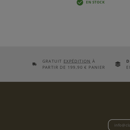
K
EN STOCK
GRATUIT
EXPÉDITION
À
D
PARTIR DE 199,90 € PANIER
E