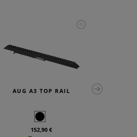
AUG A3 TOP RAIL
AUG M
152,90 €
8