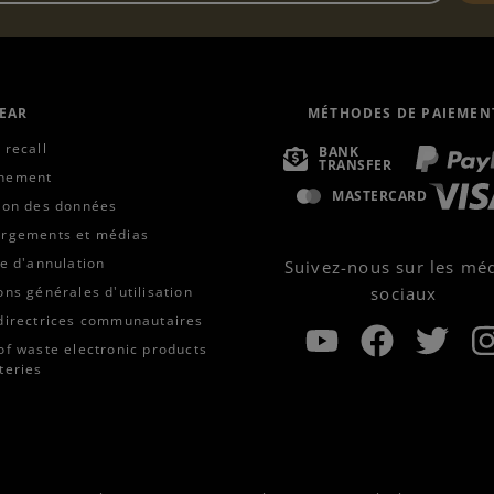
EAR
MÉTHODES DE PAIEMEN
 recall
BANK
TRANSFER
nement
MASTERCARD
ion des données
argements et médias
ue d'annulation
Suivez-nous sur les mé
ons générales d'utilisation
sociaux
directrices communautaires
of waste electronic products
teries