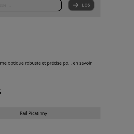
LOS
e optique robuste et précise po...
en savoir
S
Rail Picatinny