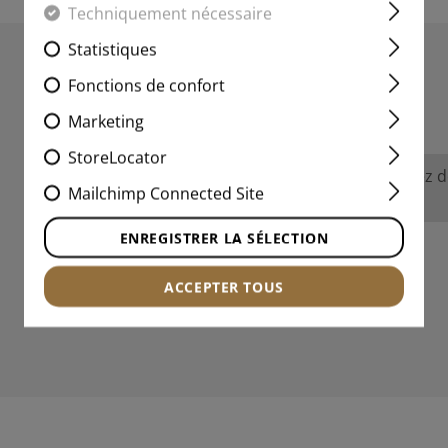
Techniquement nécessaire
Statistiques
Fonctions de confort
ÉVALUATIONS
Marketing
StoreLocator
Aucune évaluation n'a été trouvée. Allez 
Mailchimp Connected Site
avec les autres.
ENREGISTRER LA SÉLECTION
ACCEPTER TOUS