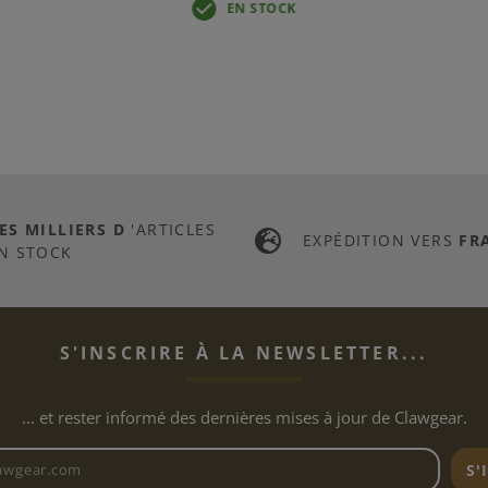
EN STOCK
ES MILLIERS D
'ARTICLES
EXPÉDITION VERS
FR
N STOCK
S'INSCRIRE À LA NEWSLETTER...
... et rester informé des dernières mises à jour de Clawgear.
Adresse e-mail de la newslett
S'